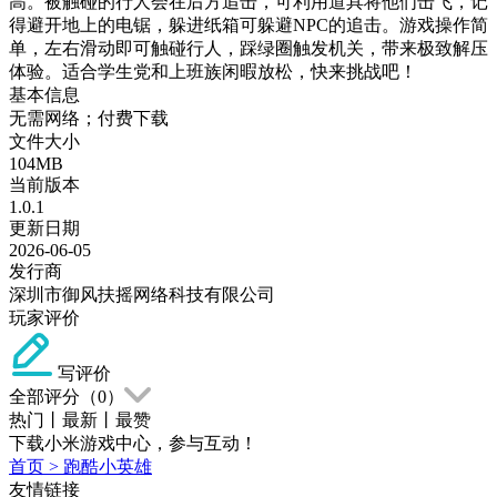
高。被触碰的行人会在后方追击，可利用道具将他们击飞，记
得避开地上的电锯，躲进纸箱可躲避NPC的追击。游戏操作简
单，左右滑动即可触碰行人，踩绿圈触发机关，带来极致解压
体验。适合学生党和上班族闲暇放松，快来挑战吧！
基本信息
无需网络；付费下载
文件大小
104MB
当前版本
1.0.1
更新日期
2026-06-05
发行商
深圳市御风扶摇网络科技有限公司
玩家评价
写评价
全部评分（
0
）
热门
丨
最新
丨
最赞
下载小米游戏中心，参与互动！
首页
>
跑酷小英雄
友情链接