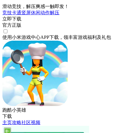
滑动竞技，解压爽感一触即发！
竞技
卡通
竖屏
休闲
动作
解压
立即下载
官方正版
使用小米游戏中心APP
下载
，领丰富游戏
福利
及
礼包
跑酷小英雄
下载
主页
攻略
社区
视频