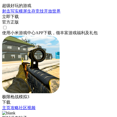
超级好玩的游戏
射击
写实
横屏
生存
竞技
开放世界
立即下载
官方正版
使用小米游戏中心APP
下载
，领丰富游戏
福利
及
礼包
极限枪战模拟3
下载
主页
攻略
社区
视频