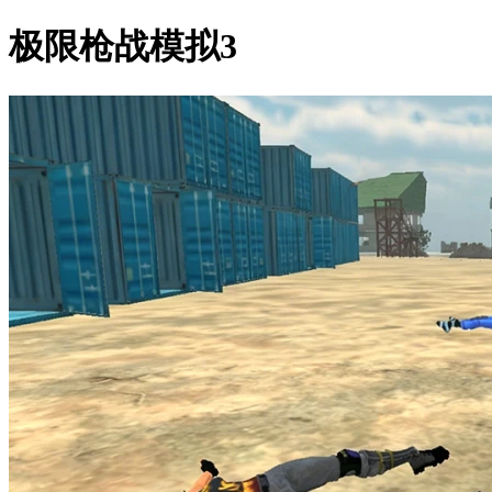
极限枪战模拟3