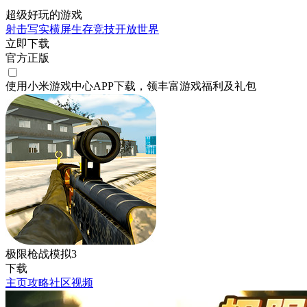
超级好玩的游戏
射击
写实
横屏
生存
竞技
开放世界
立即下载
官方正版
使用小米游戏中心APP
下载
，领丰富游戏
福利
及
礼包
极限枪战模拟3
下载
主页
攻略
社区
视频