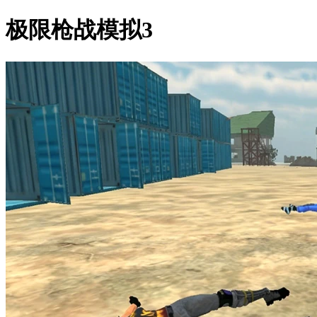
极限枪战模拟3