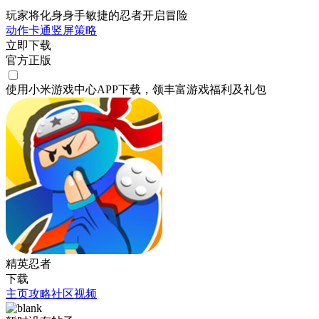
玩家将化身身手敏捷的忍者开启冒险
动作
卡通
竖屏
策略
立即下载
官方正版
使用小米游戏中心APP
下载
，领丰富游戏
福利
及
礼包
精英忍者
下载
主页
攻略
社区
视频