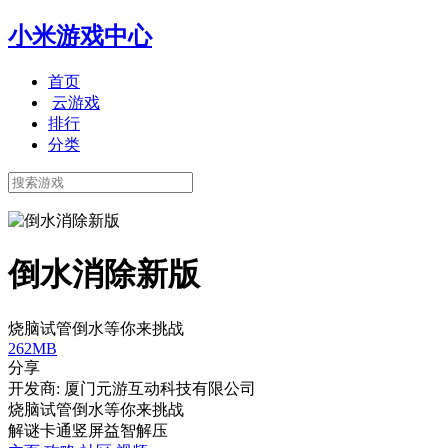
小米游戏中心
首页
云游戏
排行
分类
倒水消除新版
烧脑试管倒水等你来挑战
262MB
分享
开发商: 厦门元游互动科技有限公司
烧脑试管倒水等你来挑战
解谜
卡通
竖屏
益智
解压