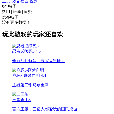
主页
攻略
社区
视频
0个帖子
热门
|
最新
|
最赞
发布帖子
没有更多数据了....
玩此游戏的玩家还喜欢
忍者必须死3
4.6
全新活动玩法「寻宝大冒险」
崩坏3-曙梦向明
4.4
主线第二部终章更新
三国杀
1.8
官方正版，三亿人都爱玩的国民桌游