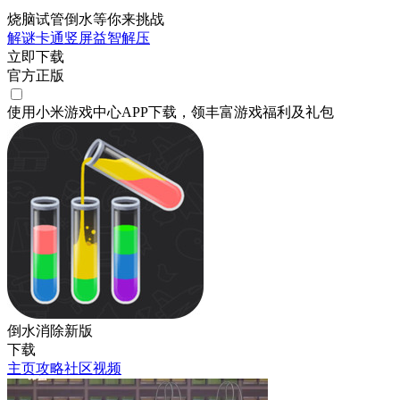
烧脑试管倒水等你来挑战
解谜
卡通
竖屏
益智
解压
立即下载
官方正版
使用小米游戏中心APP
下载
，领丰富游戏
福利
及
礼包
倒水消除新版
下载
主页
攻略
社区
视频