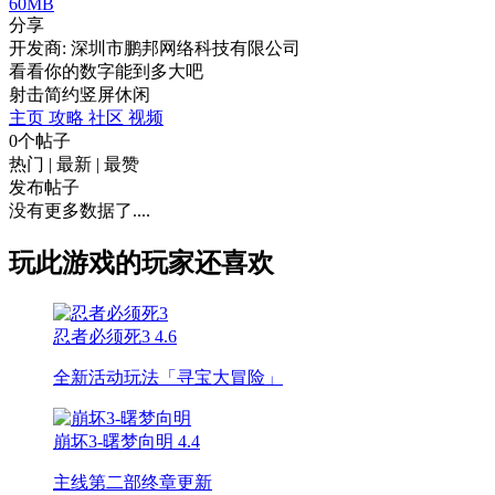
60MB
分享
开发商: 深圳市鹏邦网络科技有限公司
看看你的数字能到多大吧
射击
简约
竖屏
休闲
主页
攻略
社区
视频
0个帖子
热门
|
最新
|
最赞
发布帖子
没有更多数据了....
玩此游戏的玩家还喜欢
忍者必须死3
4.6
全新活动玩法「寻宝大冒险」
崩坏3-曙梦向明
4.4
主线第二部终章更新