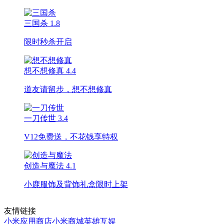
三国杀
1.8
限时秒杀开启
想不想修真
4.4
道友请留步，想不想修真
一刀传世
3.4
V12免费送，不花钱享特权
创造与魔法
4.1
小鹿服饰及背饰礼盒限时上架
友情链接
小米应用商店
小米商城
英雄互娱