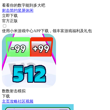
看看你的数字能到多大吧
射击
简约
竖屏
休闲
立即下载
官方正版
使用小米游戏中心APP
下载
，领丰富游戏
福利
及
礼包
数数射击模拟
下载
主页
攻略
社区
视频