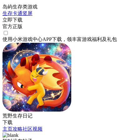
岛屿生存类游戏
生存
卡通
竖屏
立即下载
官方正版
使用小米游戏中心APP
下载
，领丰富游戏
福利
及
礼包
荒野生存日记
下载
主页
攻略
社区
视频