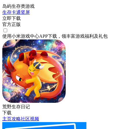
岛屿生存类游戏
生存
卡通
竖屏
立即下载
官方正版
使用小米游戏中心APP
下载
，领丰富游戏
福利
及
礼包
荒野生存日记
下载
主页
攻略
社区
视频