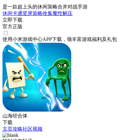
是一款超上头的休闲策略合并对战手游
休闲
卡通
竖屏
策略
收集
魔性
解压
立即下载
官方正版
使用小米游戏中心APP
下载
，领丰富游戏
福利
及
礼包
山海经合体
下载
主页
攻略
社区
视频