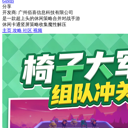
64MB
分享
开发商: 广州佰喜信息科技有限公司
是一款超上头的休闲策略合并对战手游
休闲
卡通
竖屏
策略
收集
魔性
解压
主页
攻略
社区
视频