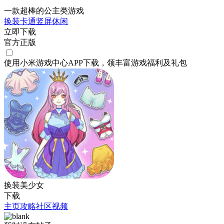
一款超棒的公主类游戏
换装
卡通
竖屏
休闲
立即下载
官方正版
使用小米游戏中心APP
下载
，领丰富游戏
福利
及
礼包
换装美少女
下载
主页
攻略
社区
视频