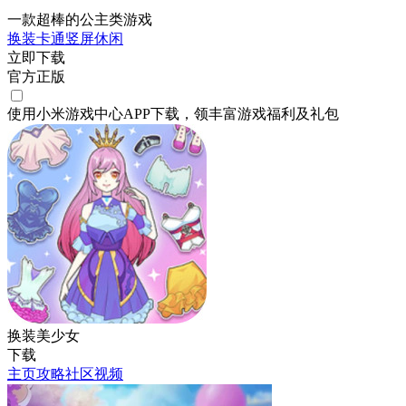
一款超棒的公主类游戏
换装
卡通
竖屏
休闲
立即下载
官方正版
使用小米游戏中心APP
下载
，领丰富游戏
福利
及
礼包
换装美少女
下载
主页
攻略
社区
视频