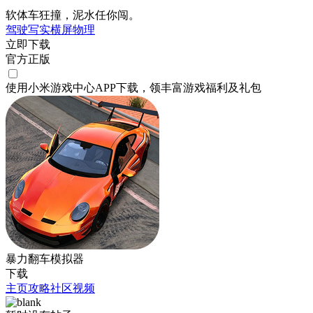
软体车狂撞，泥水任你闯。
驾驶
写实
横屏
物理
立即下载
官方正版
使用小米游戏中心APP
下载
，领丰富游戏
福利
及
礼包
暴力翻车模拟器
下载
主页
攻略
社区
视频