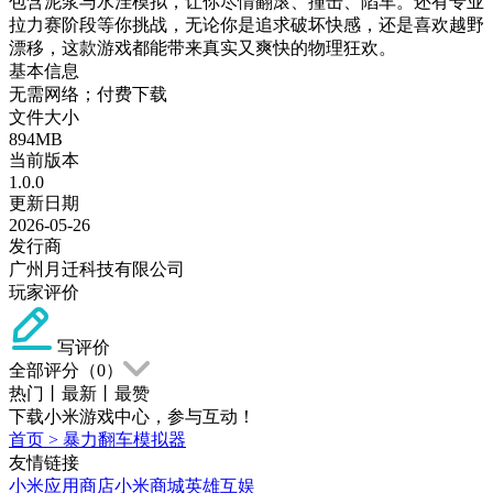
包含泥浆与水洼模拟，让你尽情翻滚、撞击、陷车。还有专业
拉力赛阶段等你挑战，无论你是追求破坏快感，还是喜欢越野
漂移，这款游戏都能带来真实又爽快的物理狂欢。
基本信息
无需网络；付费下载
文件大小
894MB
当前版本
1.0.0
更新日期
2026-05-26
发行商
广州月迁科技有限公司
玩家评价
写评价
全部评分（
0
）
热门
丨
最新
丨
最赞
下载小米游戏中心，参与互动！
首页
>
暴力翻车模拟器
友情链接
小米应用商店
小米商城
英雄互娱