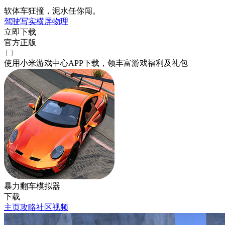
软体车狂撞，泥水任你闯。
驾驶
写实
横屏
物理
立即下载
官方正版
使用小米游戏中心APP
下载
，领丰富游戏
福利
及
礼包
暴力翻车模拟器
下载
主页
攻略
社区
视频