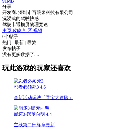
91MB
分享
开发商: 深圳市百眼泉科技有限公司
沉浸式的驾驶快感
驾驶
卡通
横屏
物理
竞速
主页
攻略
社区
视频
0个帖子
热门
|
最新
|
最赞
发布帖子
没有更多数据了....
玩此游戏的玩家还喜欢
忍者必须死3
4.6
全新活动玩法「寻宝大冒险」
崩坏3-曙梦向明
4.4
主线第二部终章更新