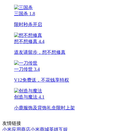
三国杀
1.8
限时秒杀开启
想不想修真
4.4
道友请留步，想不想修真
一刀传世
3.4
V12免费送，不花钱享特权
创造与魔法
4.1
小鹿服饰及背饰礼盒限时上架
友情链接
小米应用商店
小米商城
英雄互娱