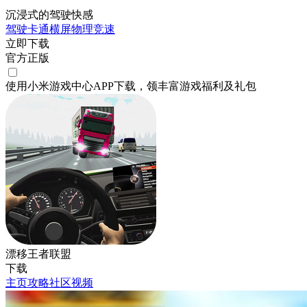
沉浸式的驾驶快感
驾驶
卡通
横屏
物理
竞速
立即下载
官方正版
使用小米游戏中心APP
下载
，领丰富游戏
福利
及
礼包
漂移王者联盟
下载
主页
攻略
社区
视频