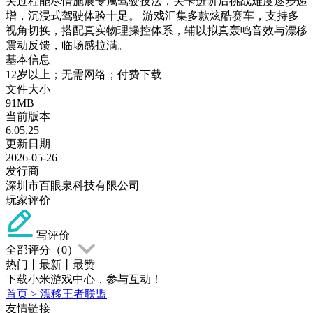
关过程能尽情施展专属驾驶技法，关卡进阶后挑战难度逐步递
增，沉浸式驾驶体验十足。 游戏汇集多款炫酷赛车，支持多
视角切换，搭配真实物理操控体系，辅以拟真轰鸣音效与漂移
震动反馈，临场感拉满。
基本信息
12岁以上；无需网络；付费下载
文件大小
91MB
当前版本
6.05.25
更新日期
2026-05-26
发行商
深圳市百眼泉科技有限公司
玩家评价
写评价
全部评分（
0
）
热门
丨
最新
丨
最赞
下载小米游戏中心，参与互动！
首页
>
漂移王者联盟
友情链接