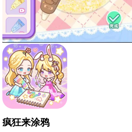
疯狂来涂鸦