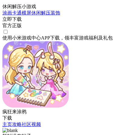
休闲解压小游戏
涂画
卡通
横屏
休闲
解压
装饰
立即下载
官方正版
使用小米游戏中心APP
下载
，领丰富游戏
福利
及
礼包
疯狂来涂鸦
下载
主页
攻略
社区
视频