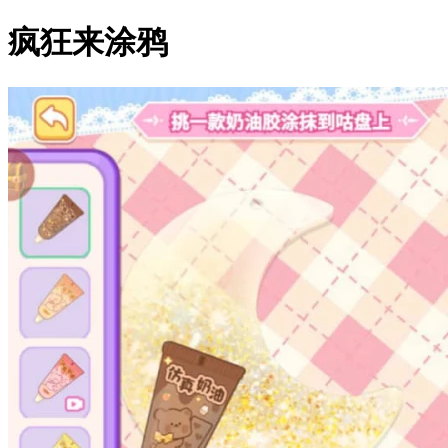
疯狂来涂鸦