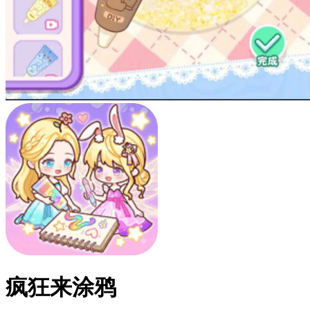
疯狂来涂鸦