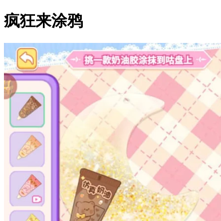
疯狂来涂鸦