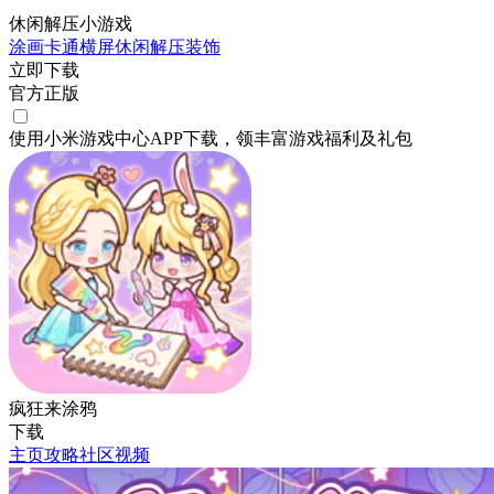
休闲解压小游戏
涂画
卡通
横屏
休闲
解压
装饰
立即下载
官方正版
使用小米游戏中心APP
下载
，领丰富游戏
福利
及
礼包
疯狂来涂鸦
下载
主页
攻略
社区
视频