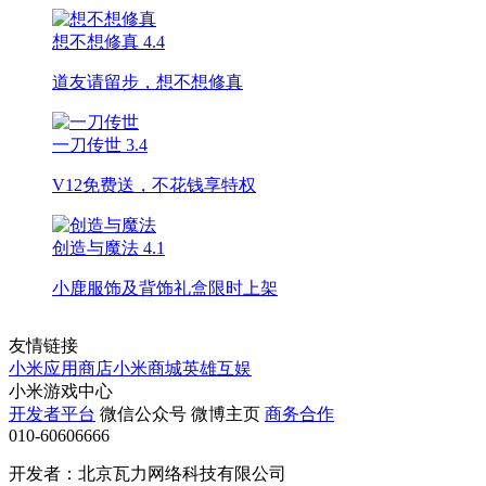
想不想修真
4.4
道友请留步，想不想修真
一刀传世
3.4
V12免费送，不花钱享特权
创造与魔法
4.1
小鹿服饰及背饰礼盒限时上架
友情链接
小米应用商店
小米商城
英雄互娱
小米游戏中心
开发者平台
微信公众号
微博主页
商务合作
010-60606666
开发者：北京瓦力网络科技有限公司