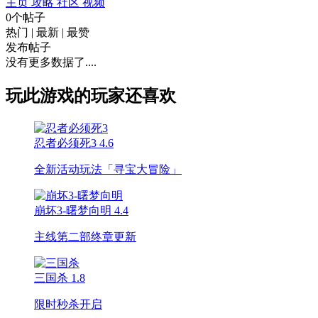
主页
攻略
社区
视频
0个帖子
热门
|
最新
|
最赞
发布帖子
没有更多数据了....
玩此游戏的玩家还喜欢
忍者必须死3
4.6
全新活动玩法「寻宝大冒险」
崩坏3-曙梦向明
4.4
主线第二部终章更新
三国杀
1.8
限时秒杀开启