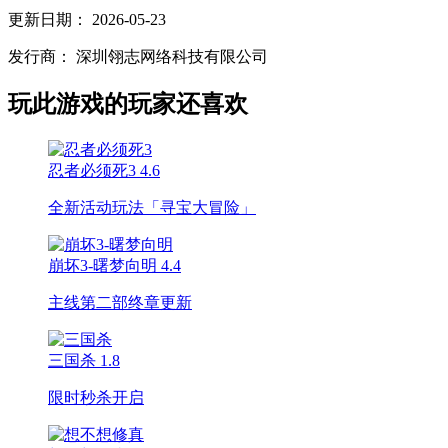
更新日期：
2026-05-23
发行商：
深圳翎志网络科技有限公司
玩此游戏的玩家还喜欢
忍者必须死3
4.6
全新活动玩法「寻宝大冒险」
崩坏3-曙梦向明
4.4
主线第二部终章更新
三国杀
1.8
限时秒杀开启