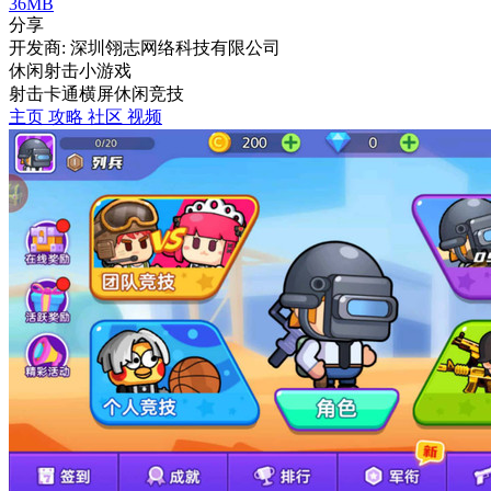
36MB
分享
开发商: 深圳翎志网络科技有限公司
休闲射击小游戏
射击
卡通
横屏
休闲
竞技
主页
攻略
社区
视频