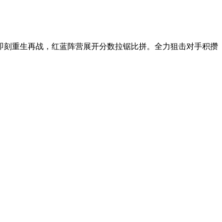
即刻重生再战，红蓝阵营展开分数拉锯比拼。全力狙击对手积攒