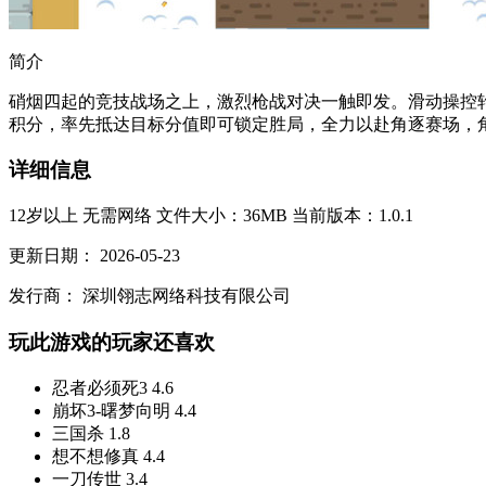
简介
硝烟四起的竞技战场之上，激烈枪战对决一触即发。滑动操控
积分，率先抵达目标分值即可锁定胜局，全力以赴角逐赛场，角逐
详细信息
12岁以上
无需网络
文件大小：36MB
当前版本：1.0.1
更新日期：
2026-05-23
发行商：
深圳翎志网络科技有限公司
玩此游戏的玩家还喜欢
忍者必须死3
4.6
崩坏3-曙梦向明
4.4
三国杀
1.8
想不想修真
4.4
一刀传世
3.4