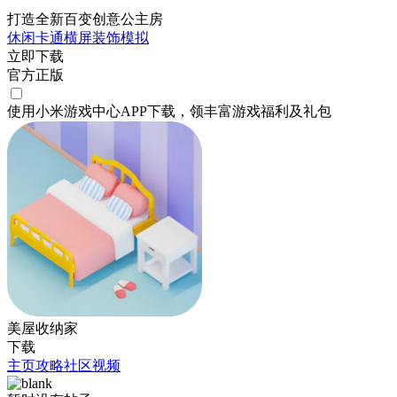
打造全新百变创意公主房
休闲
卡通
横屏
装饰
模拟
立即下载
官方正版
使用小米游戏中心APP
下载
，领丰富游戏
福利
及
礼包
美屋收纳家
下载
主页
攻略
社区
视频