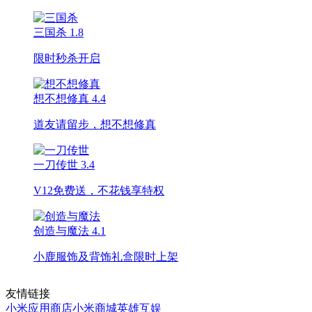
三国杀
1.8
限时秒杀开启
想不想修真
4.4
道友请留步，想不想修真
一刀传世
3.4
V12免费送，不花钱享特权
创造与魔法
4.1
小鹿服饰及背饰礼盒限时上架
友情链接
小米应用商店
小米商城
英雄互娱