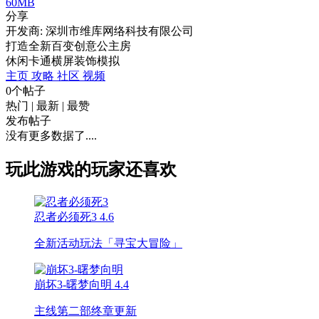
60MB
分享
开发商: 深圳市维库网络科技有限公司
打造全新百变创意公主房
休闲
卡通
横屏
装饰
模拟
主页
攻略
社区
视频
0个帖子
热门
|
最新
|
最赞
发布帖子
没有更多数据了....
玩此游戏的玩家还喜欢
忍者必须死3
4.6
全新活动玩法「寻宝大冒险」
崩坏3-曙梦向明
4.4
主线第二部终章更新