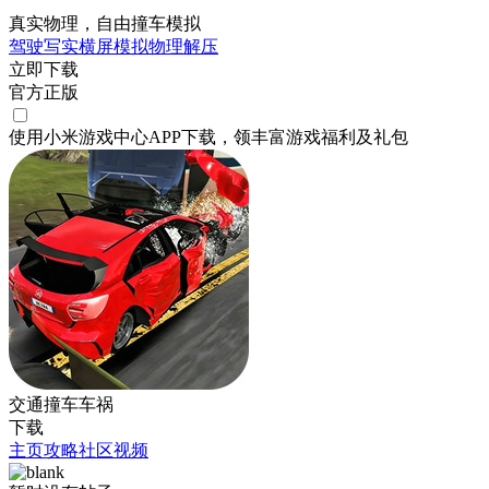
真实物理，自由撞车模拟
驾驶
写实
横屏
模拟
物理
解压
立即下载
官方正版
使用小米游戏中心APP
下载
，领丰富游戏
福利
及
礼包
交通撞车车祸
下载
主页
攻略
社区
视频