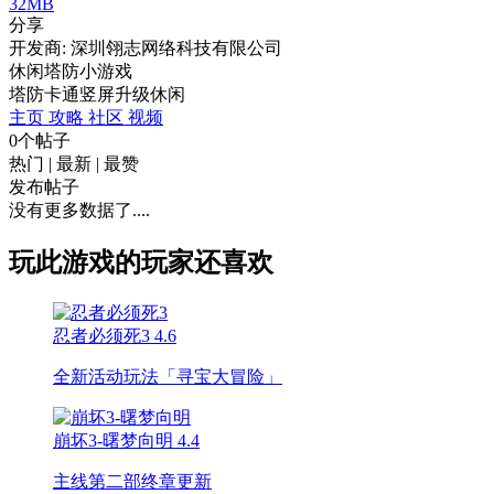
32MB
分享
开发商: 深圳翎志网络科技有限公司
休闲塔防小游戏
塔防
卡通
竖屏
升级
休闲
主页
攻略
社区
视频
0个帖子
热门
|
最新
|
最赞
发布帖子
没有更多数据了....
玩此游戏的玩家还喜欢
忍者必须死3
4.6
全新活动玩法「寻宝大冒险」
崩坏3-曙梦向明
4.4
主线第二部终章更新