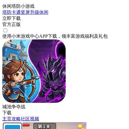
休闲塔防小游戏
塔防
卡通
竖屏
升级
休闲
立即下载
官方正版
使用小米游戏中心APP
下载
，领丰富游戏
福利
及
礼包
城池争夺战
下载
主页
攻略
社区
视频