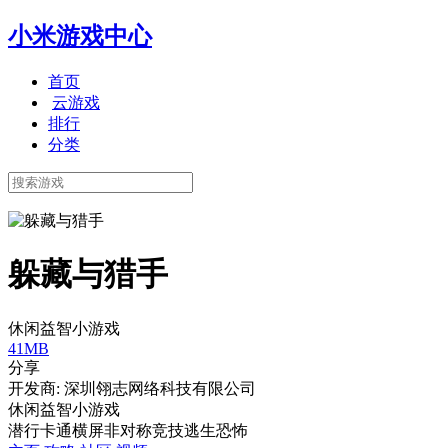
小米游戏中心
首页
云游戏
排行
分类
躲藏与猎手
休闲益智小游戏
41MB
分享
开发商: 深圳翎志网络科技有限公司
休闲益智小游戏
潜行
卡通
横屏
非对称竞技
逃生
恐怖