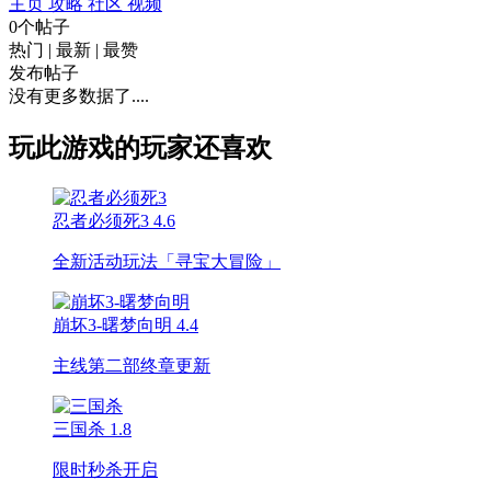
主页
攻略
社区
视频
0个帖子
热门
|
最新
|
最赞
发布帖子
没有更多数据了....
玩此游戏的玩家还喜欢
忍者必须死3
4.6
全新活动玩法「寻宝大冒险」
崩坏3-曙梦向明
4.4
主线第二部终章更新
三国杀
1.8
限时秒杀开启