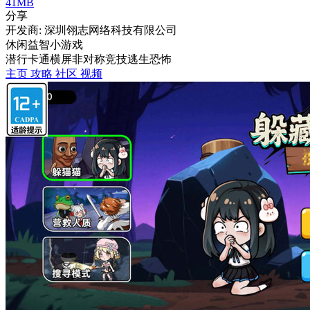
41MB
分享
开发商: 深圳翎志网络科技有限公司
休闲益智小游戏
潜行
卡通
横屏
非对称竞技
逃生
恐怖
主页
攻略
社区
视频