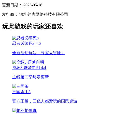
更新日期：
2026-05-18
发行商：
深圳翎志网络科技有限公司
玩此游戏的玩家还喜欢
忍者必须死3
4.6
全新活动玩法「寻宝大冒险」
崩坏3-曙梦向明
4.4
主线第二部终章更新
三国杀
1.8
官方正版，三亿人都爱玩的国民桌游