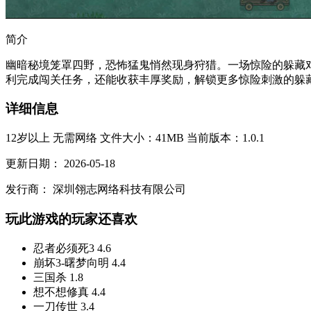
简介
幽暗秘境笼罩四野，恐怖猛鬼悄然现身狩猎。一场惊险的躲藏
利完成闯关任务，还能收获丰厚奖励，解锁更多惊险刺激的躲藏秘
详细信息
12岁以上
无需网络
文件大小：41MB
当前版本：1.0.1
更新日期：
2026-05-18
发行商：
深圳翎志网络科技有限公司
玩此游戏的玩家还喜欢
忍者必须死3
4.6
崩坏3-曙梦向明
4.4
三国杀
1.8
想不想修真
4.4
一刀传世
3.4