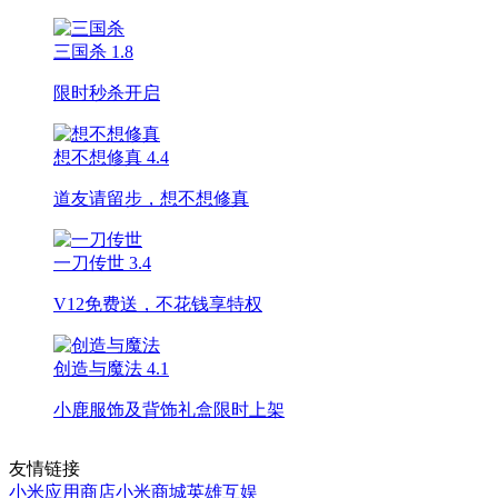
三国杀
1.8
限时秒杀开启
想不想修真
4.4
道友请留步，想不想修真
一刀传世
3.4
V12免费送，不花钱享特权
创造与魔法
4.1
小鹿服饰及背饰礼盒限时上架
友情链接
小米应用商店
小米商城
英雄互娱