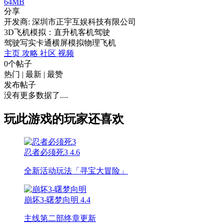
64MB
分享
开发商: 深圳市正宇互娱科技有限公司
3D飞机模拟：直升机客机驾驶
驾驶
写实
卡通
横屏
模拟
物理
飞机
主页
攻略
社区
视频
0个帖子
热门
|
最新
|
最赞
发布帖子
没有更多数据了....
玩此游戏的玩家还喜欢
忍者必须死3
4.6
全新活动玩法「寻宝大冒险」
崩坏3-曙梦向明
4.4
主线第二部终章更新