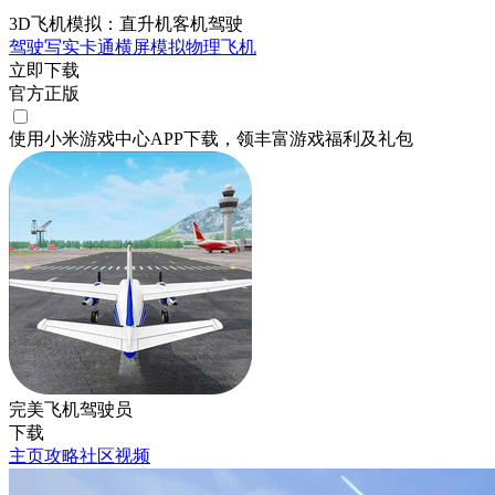
3D飞机模拟：直升机客机驾驶
驾驶
写实
卡通
横屏
模拟
物理
飞机
立即下载
官方正版
使用小米游戏中心APP
下载
，领丰富游戏
福利
及
礼包
完美飞机驾驶员
下载
主页
攻略
社区
视频