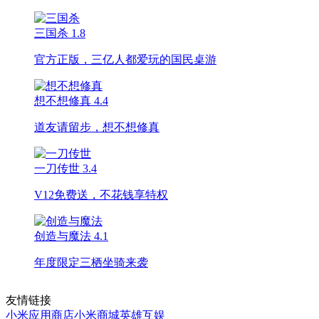
三国杀
1.8
官方正版，三亿人都爱玩的国民桌游
想不想修真
4.4
道友请留步，想不想修真
一刀传世
3.4
V12免费送，不花钱享特权
创造与魔法
4.1
年度限定三栖坐骑来袭
友情链接
小米应用商店
小米商城
英雄互娱