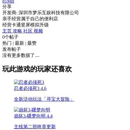
81MB
分享
开发商: 深圳市梦乐互娱科技有限公司
亲手经营属于自己的便利店
经营
卡通
竖屏
模拟
升级
主页
攻略
社区
视频
0个帖子
热门
|
最新
|
最赞
发布帖子
没有更多数据了....
玩此游戏的玩家还喜欢
忍者必须死3
4.6
全新活动玩法「寻宝大冒险」
崩坏3-曙梦向明
4.4
主线第二部终章更新