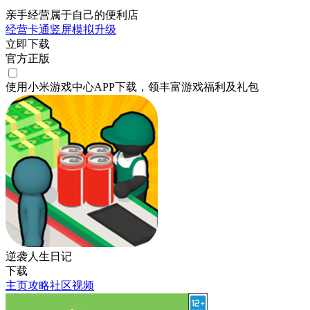
亲手经营属于自己的便利店
经营
卡通
竖屏
模拟
升级
立即下载
官方正版
使用小米游戏中心APP
下载
，领丰富游戏
福利
及
礼包
逆袭人生日记
下载
主页
攻略
社区
视频