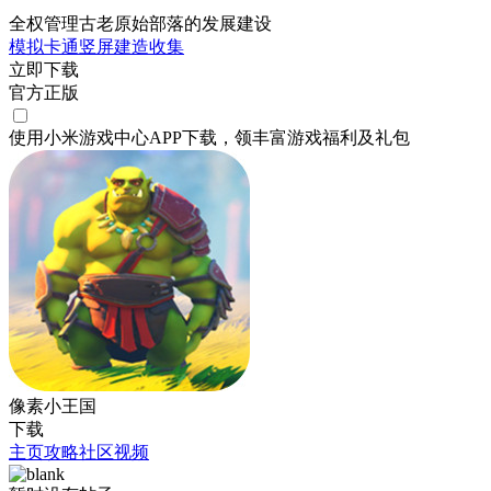
全权管理古老原始部落的发展建设
模拟
卡通
竖屏
建造
收集
立即下载
官方正版
使用小米游戏中心APP
下载
，领丰富游戏
福利
及
礼包
像素小王国
下载
主页
攻略
社区
视频