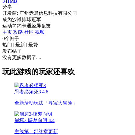
341MB
分享
开发商: 广州赤晨信息科技有限公司
成为沙滩排球冠军
运动
简约
卡通
竖屏
竞技
主页
攻略
社区
视频
0个帖子
热门
|
最新
|
最赞
发布帖子
没有更多数据了....
玩此游戏的玩家还喜欢
忍者必须死3
4.6
全新活动玩法「寻宝大冒险」
崩坏3-曙梦向明
4.4
主线第二部终章更新