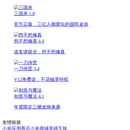
三国杀
1.8
官方正版，三亿人都爱玩的国民桌游
想不想修真
4.4
道友请留步，想不想修真
一刀传世
3.4
V12免费送，不花钱享特权
创造与魔法
4.1
年度限定三栖坐骑来袭
友情链接
小米应用商店
小米商城
英雄互娱