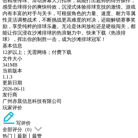
击精准传球、滑动屏幕大力扣杀，就能打出超帅的得分操作，
感受击球得分的爽快特效，沉浸式体验排球竞技的激情。游戏
内有丰富的对手与关卡，可根据角色的力量、速度、耐力等属
性灵活调整战术，不断挑战更高难度的对决，还能解锁赛事奖
励，享受纯粹的排球乐趣。无论是休闲放松还是硬核闯关，都
能让你沉浸在沙滩排球的热浪魅力中。快来下载《热浪排
球》，挥出你的制胜一击，成为沙滩排球冠军！
基本信息
12岁以上；无需网络；付费下载
文件大小
341MB
当前版本
1.1.3
更新日期
2026-06-11
发行商
广州赤晨信息科技有限公司
玩家评价
写评价
全部评分（
0
）
热门
丨
最新
丨
最赞