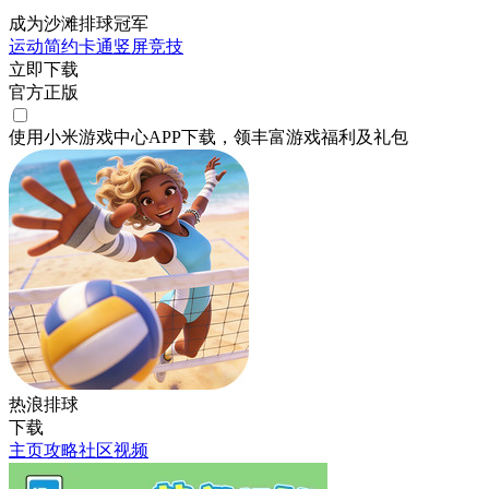
成为沙滩排球冠军
运动
简约
卡通
竖屏
竞技
立即下载
官方正版
使用小米游戏中心APP
下载
，领丰富游戏
福利
及
礼包
热浪排球
下载
主页
攻略
社区
视频