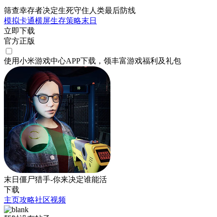
筛查幸存者决定生死守住人类最后防线
模拟
卡通
横屏
生存
策略
末日
立即下载
官方正版
使用小米游戏中心APP
下载
，领丰富游戏
福利
及
礼包
末日僵尸猎手-你来决定谁能活
下载
主页
攻略
社区
视频