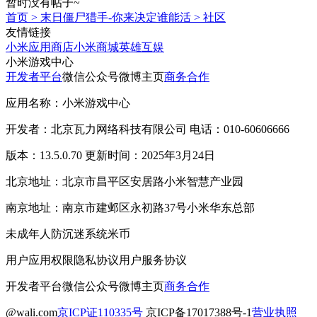
暂时没有帖子~
首页
>
末日僵尸猎手-你来决定谁能活
>
社区
友情链接
小米应用商店
小米商城
英雄互娱
小米游戏中心
开发者平台
微信公众号
微博主页
商务合作
应用名称：小米游戏中心
开发者：北京瓦力网络科技有限公司 电话：010-60606666
版本：13.5.0.70 更新时间：2025年3月24日
北京地址：北京市昌平区安居路小米智慧产业园
南京地址：南京市建邺区永初路37号小米华东总部
未成年人防沉迷系统
米币
用户应用权限
隐私协议
用户服务协议
开发者平台
微信公众号
微博主页
商务合作
@wali.com
京ICP证110335号
京ICP备17017388号-1
营业执照