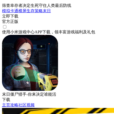
筛查幸存者决定生死守住人类最后防线
模拟
卡通
横屏
生存
策略
末日
立即下载
官方正版
使用小米游戏中心APP
下载
，领丰富游戏
福利
及
礼包
末日僵尸猎手-你来决定谁能活
下载
主页
攻略
社区
视频