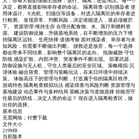
人，你每天都必须做出选择：放行、隔离，还是淘汰。每一个
决定，都将直接影响幸存者的命运。 隔离筛查·识别感染者 使
用体温计、X光机、扫描仪等设备，对进入隔离区的幸存者进
行检测。 发现异常、判断风险，决定谁能进入，谁必须被拦
下。 资源管理·维持生存 合理分配食物、水、医疗和燃料资
源。 建设防御设施，升级基地系统，在不断增加的压力下维
持隔离区运转。 生死抉择·道德考验 面对感染者、幸存者与未
知风险，你需要不断做出判断。 拯救还是放弃，每一个选择
都会带来不同结果，影响整个隔离区的走向。 抵御威胁·守住
防线 感染扩散、内部冲突、突发事件不断出现。 部署武器、
防御设施与无人机，守住人类最后的安全区域。 策略模拟·沉
浸体验 融合筛查、管理与策略玩法，在末日环境中持续决
策。 体验高压下的管理与判断，打造属于你的隔离区秩序。
游戏特色 隔离检查模拟玩法 感染筛查与风险判断 资源管理与
基地建设 动态事件与多种结局 策略决策与道德选择 你能否守
住最后的防线，决定人类的命运？ 现在进入隔离检查区，做
出你的选择。
基本信息
无需网络；付费下载
文件大小
219MB
当前版本