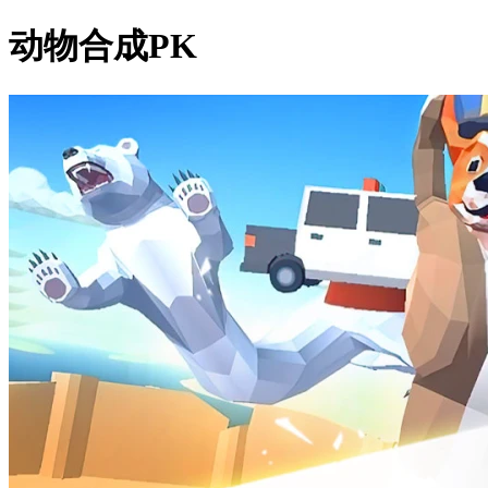
动物合成PK