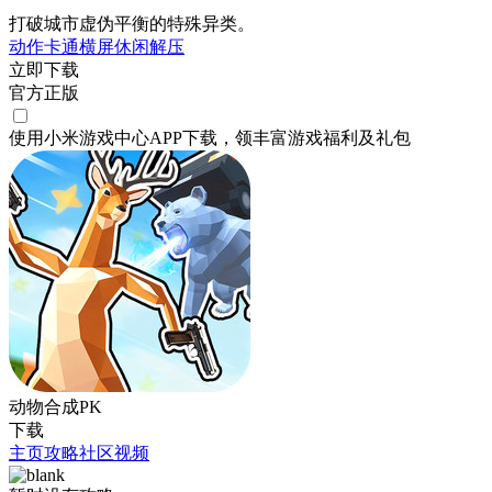
打破城市虚伪平衡的特殊异类。
动作
卡通
横屏
休闲
解压
立即下载
官方正版
使用小米游戏中心APP
下载
，领丰富游戏
福利
及
礼包
动物合成PK
下载
主页
攻略
社区
视频