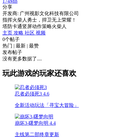
174MB
分享
开发商: 广州视影文化科技有限公司
指挥火柴人勇士，捍卫无上荣耀！
塔防
卡通
竖屏
动作
策略
火柴人
主页
攻略
社区
视频
0个帖子
热门
|
最新
|
最赞
发布帖子
没有更多数据了....
玩此游戏的玩家还喜欢
忍者必须死3
4.6
全新活动玩法「寻宝大冒险」
崩坏3-曙梦向明
4.4
主线第二部终章更新