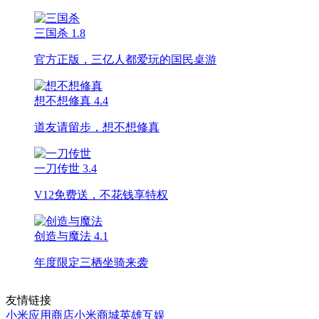
三国杀
1.8
官方正版，三亿人都爱玩的国民桌游
想不想修真
4.4
道友请留步，想不想修真
一刀传世
3.4
V12免费送，不花钱享特权
创造与魔法
4.1
年度限定三栖坐骑来袭
友情链接
小米应用商店
小米商城
英雄互娱