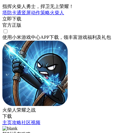
指挥火柴人勇士，捍卫无上荣耀！
塔防
卡通
竖屏
动作
策略
火柴人
立即下载
官方正版
使用小米游戏中心APP
下载
，领丰富游戏
福利
及
礼包
火柴人荣耀之战
下载
主页
攻略
社区
视频