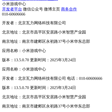
小米游戏中心
开发者平台
微信公众号
微博主页
商务合作
010-60606666
开发者：北京瓦力网络科技有限公司
北京地址：北京市昌平区安居路小米智慧产业园
南京地址：南京市建邺区永初路37号小米华东总部
应用名称：小米游戏中心
版本：13.5.0.70 更新时间：2025年3月24日
应用名称：小米游戏中心
开发者：北京瓦力网络科技有限公司 电话：010-60606666
版本：13.5.0.70 更新时间：2025年3月24日
北京地址：北京市昌平区安居路小米智慧产业园
南京地址：南京市建邺区永初路37号小米华东总部