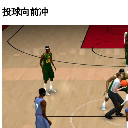
投球向前冲