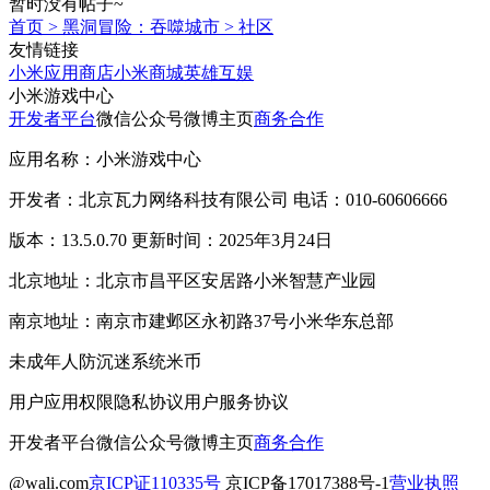
暂时没有帖子~
首页
>
黑洞冒险：吞噬城市
>
社区
友情链接
小米应用商店
小米商城
英雄互娱
小米游戏中心
开发者平台
微信公众号
微博主页
商务合作
应用名称：小米游戏中心
开发者：北京瓦力网络科技有限公司 电话：010-60606666
版本：13.5.0.70 更新时间：2025年3月24日
北京地址：北京市昌平区安居路小米智慧产业园
南京地址：南京市建邺区永初路37号小米华东总部
未成年人防沉迷系统
米币
用户应用权限
隐私协议
用户服务协议
开发者平台
微信公众号
微博主页
商务合作
@wali.com
京ICP证110335号
京ICP备17017388号-1
营业执照