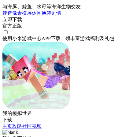
与海豚、鲸鱼、水母等海洋生物交友
建造
像素
横屏
休闲
换装
剧情
立即下载
官方正版
使用小米游戏中心APP
下载
，领丰富游戏
福利
及
礼包
我的模拟世界
下载
主页
攻略
社区
视频