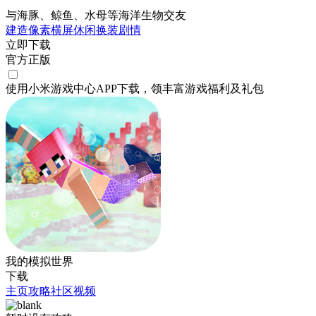
与海豚、鲸鱼、水母等海洋生物交友
建造
像素
横屏
休闲
换装
剧情
立即下载
官方正版
使用小米游戏中心APP
下载
，领丰富游戏
福利
及
礼包
我的模拟世界
下载
主页
攻略
社区
视频