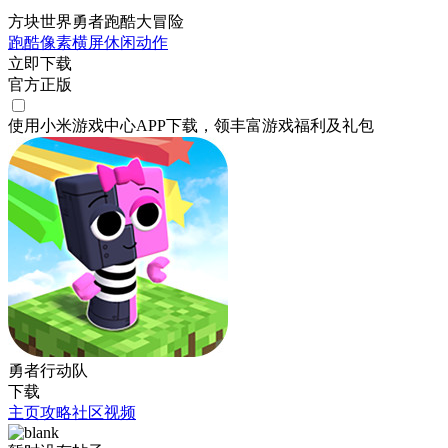
方块世界勇者跑酷大冒险
跑酷
像素
横屏
休闲
动作
立即下载
官方正版
使用小米游戏中心APP
下载
，领丰富游戏
福利
及
礼包
勇者行动队
下载
主页
攻略
社区
视频