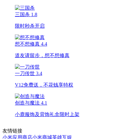
三国杀
1.8
限时秒杀开启
想不想修真
4.4
道友请留步，想不想修真
一刀传世
3.4
V12免费送，不花钱享特权
创造与魔法
4.1
小鹿服饰及背饰礼盒限时上架
友情链接
小米应用商店
小米商城
英雄互娱