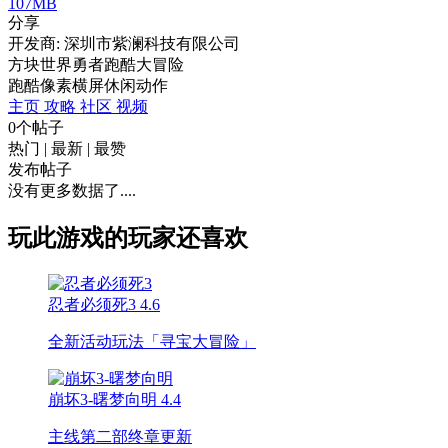
107MB
分享
开发商: 深圳市紫澜科技有限公司
方块世界勇者跑酷大冒险
跑酷
像素
横屏
休闲
动作
主页
攻略
社区
视频
0个帖子
热门
|
最新
|
最赞
发布帖子
没有更多数据了....
玩此游戏的玩家还喜欢
忍者必须死3
4.6
全新活动玩法「寻宝大冒险」
崩坏3-曙梦向明
4.4
主线第二部终章更新