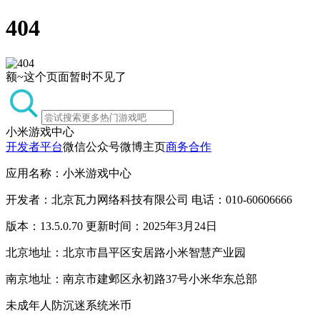
404
额~这个页面暂时不见了
小米游戏中心
开发者平台
微信公众号
微博主页
商务合作
应用名称：小米游戏中心
开发者：北京瓦力网络科技有限公司 电话：010-60606666
版本：13.5.0.70 更新时间：2025年3月24日
北京地址：北京市昌平区安居路小米智慧产业园
南京地址：南京市建邺区永初路37号小米华东总部
未成年人防沉迷系统
米币